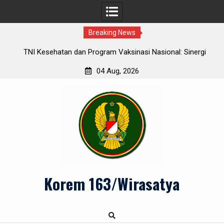
Breaking News
r
TNI Kesehatan dan Program Vaksinasi Nasional: Sinergi
Se
Menuju Herd Immunity
04 Aug, 2026
Skip
to
content
Korem 163/Wirasatya