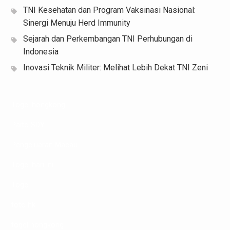
TNI Kesehatan dan Program Vaksinasi Nasional:
Sinergi Menuju Herd Immunity
Sejarah dan Perkembangan TNI Perhubungan di
Indonesia
Inovasi Teknik Militer: Melihat Lebih Dekat TNI Zeni
Togel hongkong
Paito SDY
Pengeluaran Macau
Togel hari ini
Togel
toto hk
togel hongkong