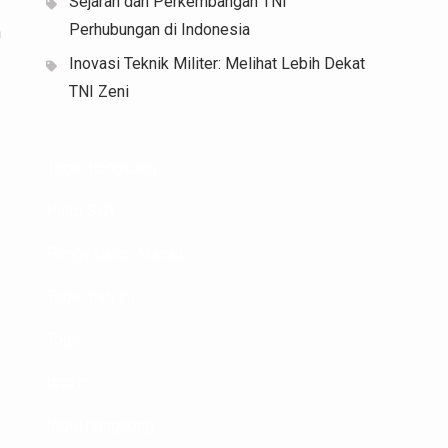
Sejarah dan Perkembangan TNI
Perhubungan di Indonesia
n
Inovasi Teknik Militer: Melihat Lebih Dekat
TNI Zeni
Togel hongkong
Paito SDY
Pengeluaran Macau
Togel hari ini
Togel
toto hk
togel hongkong