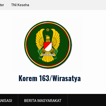
 Nasional:
Sejarah dan Perkembangan TNI Perhubungan di
Indonesia
Korem 163/Wirasatya
NISASI
BERITA MASYARAKAT