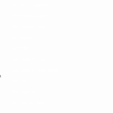
Situs Slot Pulsa 5000
Slot Deposit Pulsa
Slot Deposit Pulsa
Slot Indosat
Slot 5000
Slot Deposit Pulsa
Slot Deposit Pulsa Indosat
n
Rtp Slot
Slot Depo 5K
Slot Deposit Dana