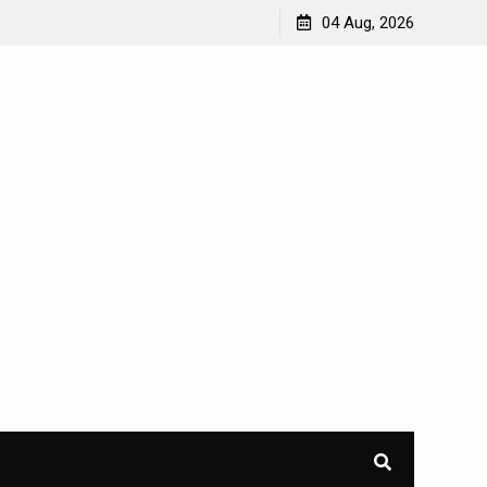
Taktik dan Strategi Infanteri TNI dalam Konflik
04 Aug, 2026
Kontemporer