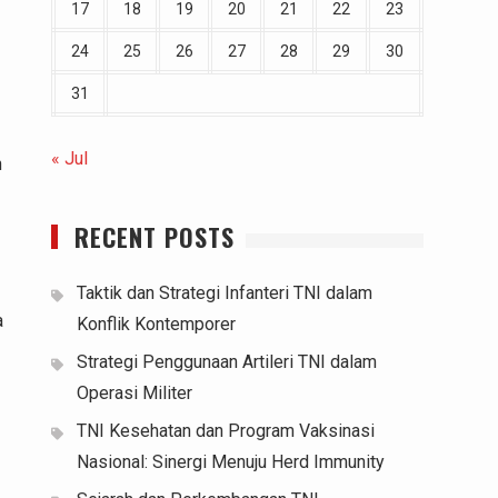
17
18
19
20
21
22
23
24
25
26
27
28
29
30
31
« Jul
n
RECENT POSTS
Taktik dan Strategi Infanteri TNI dalam
a
Konflik Kontemporer
Strategi Penggunaan Artileri TNI dalam
Operasi Militer
TNI Kesehatan dan Program Vaksinasi
Nasional: Sinergi Menuju Herd Immunity