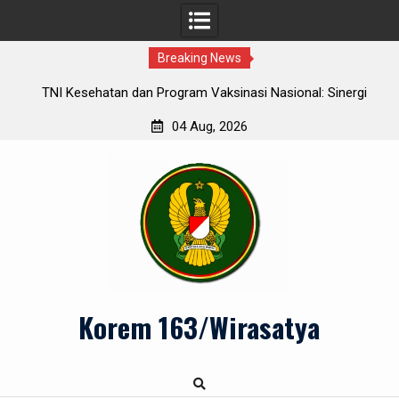
Breaking News
r
TNI Kesehatan dan Program Vaksinasi Nasional: Sinergi
Se
Menuju Herd Immunity
04 Aug, 2026
Skip
to
content
Korem 163/Wirasatya