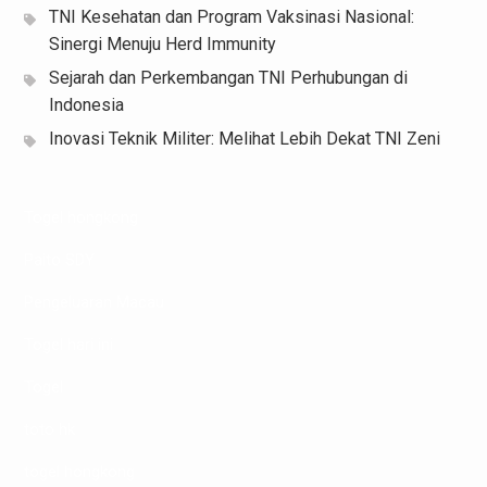
TNI Kesehatan dan Program Vaksinasi Nasional:
Sinergi Menuju Herd Immunity
Sejarah dan Perkembangan TNI Perhubungan di
Indonesia
Inovasi Teknik Militer: Melihat Lebih Dekat TNI Zeni
Togel hongkong
Paito SDY
Pengeluaran Macau
Togel hari ini
Togel
toto hk
togel hongkong