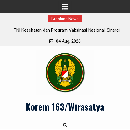
Breaking News
r
TNI Kesehatan dan Program Vaksinasi Nasional: Sinergi
Se
Menuju Herd Immunity
04 Aug, 2026
Skip
to
content
Korem 163/Wirasatya