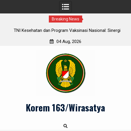
Breaking News
r
TNI Kesehatan dan Program Vaksinasi Nasional: Sinergi
Se
Menuju Herd Immunity
04 Aug, 2026
Skip
to
content
Korem 163/Wirasatya