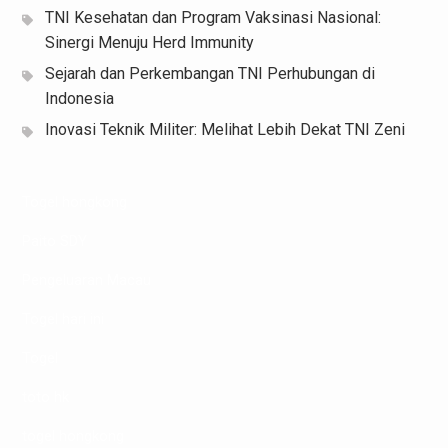
TNI Kesehatan dan Program Vaksinasi Nasional:
Sinergi Menuju Herd Immunity
Sejarah dan Perkembangan TNI Perhubungan di
Indonesia
Inovasi Teknik Militer: Melihat Lebih Dekat TNI Zeni
Togel hongkong
Paito SDY
Pengeluaran Macau
Togel hari ini
Togel
toto hk
togel hongkong